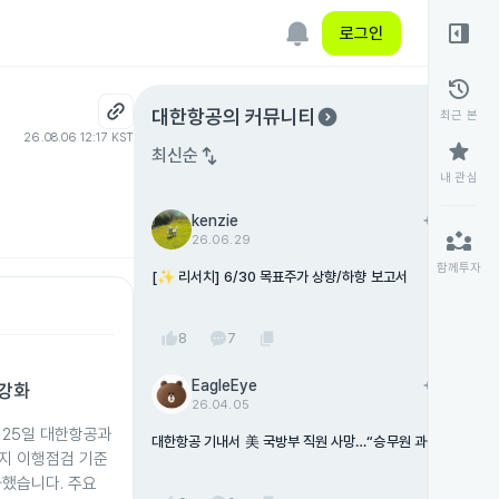
right_panel_open
로그인
history
expand_circle_right
대한항공
의 커뮤니티
최근 본
26.08.06 12:17 KST
star
swap_vert
최신순
내 관심
kenzie
add
팔로우
partner_exchange
26.06.29
함께투자
[✨ 리서치] 6/30 목표주가 상향/하향 보고서
thumb_up
content_copy
8
7
EagleEye
add
팔로우
 강화
26.04.05
 25일 대한항공과
대한항공 기내서 美 국방부 직원 사망…“승무원 과실” 유
지 이행점검 기준
족 소송
화했습니다. 주요