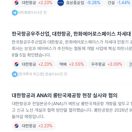
대한항공
+2.23%
효성중공업
-9.28%
건설
-1.44%
미미회관
13시간 전
|
한국항공우주산업, 대한항공, 한화에어로스페이스 차세대
한국항공우주산업과 대한항공, 한화에어로스페이스가 차세대 민항기 공
회사는 보잉과 에어버스가 추진하는 협동체 개발 사업에 핵심 파트너로
8월 5일 확인됐습니다.
대한항공
+2.23%
택배
+3.55%
우주항공
+3.09%
[한국투자 최고운] 운송
13시간 전
|
대한항공과 ANA의 롱탄국제공항 현장 실사와 협의
대한항공과 전일본공수(ANA)가 베트남 롱탄국제공항 개항을 앞두고 
고 신규 노선 개설과 협력 방안을 협의했습니다. 롱탄공항은 2026년 
들어갈 예정입니다.
대한항공
+2.23%