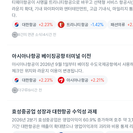
티웨이항공이 사명을 트리니티항공으로 바꾸고 선택형 서비스 항공사(S
라운지 확대, 기내 와이파이와 엔터테인먼트, 고급 기내식, 마일리지
다.
대한항공
+2.23%
트리니티항공
-1.42%
패션의류
+2
8건의 연관 소식
4시간 전
|
아시아나항공 베이징공항 터미널 이전
아시아나항공이 2026년 9월 1일부터 베이징 수도국제공항에서 사용
체크인 위치와 라운지 이용이 변경됩니다.
대한항공
+2.23%
아시아나항공
+2.21%
더구루
9시간 전
|
효성중공업 성장과 대한항공 수익성 과제
2026년 2분기 효성중공업은 영업이익이 60.9% 증가하며 호주 약 
기간 대한항공은 매출이 확대됐으나 영업이익과의 괴리와 비용 통제 