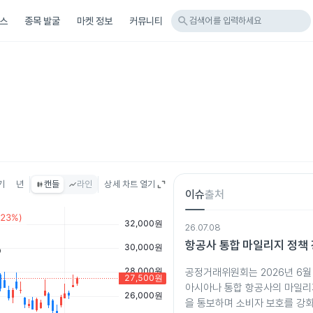
search
스
종목 발굴
마켓 정보
커뮤니티
검색어를 입력하세요
기
년
캔들
라인
상세 차트 열기
이슈
출처
26.07.08
항공사 통합 마일리지 정책
공정거래위원회는 2026년 6월
아시아나 통합 항공사의 마일리
을 통보하며 소비자 보호를 강