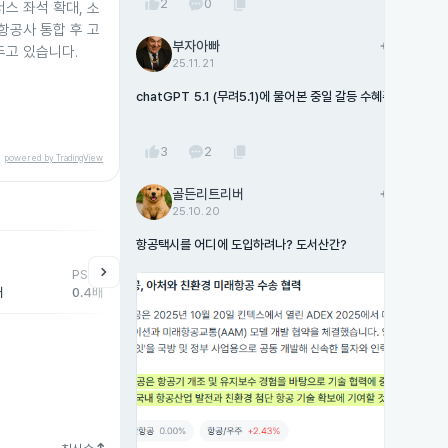
thumb_up
content_copy
2
0
스 좌석 확대, 소
항공사 통합 후 고
부자아빠
add
팔로우
두고 있습니다.
25.11.21
chatGPT 5.1 (무려5.1)에 물어본 중일 갈등 수혜주
thumb_up
content_copy
3
2
powered by TradingView
골든리트리버
add
팔로우
25.10.20
항공택시를 어디에 도입하려나? 도서산간?
help
매매동향
chevron_right
PSR
외국인
기관
개
배
0.4배
538,714주
487,647주
-9