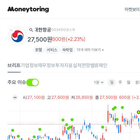
마켓보이
star
search
대한항공
003490
코스피
27,500원
600원(+2.23%)
호텔
서비스
숙박업
13개 테마 더보기
add
브리프
기업정보
재무정보
투자지표
실적전망
밸류체인
keyboard_arrow_down
주요 이슈
1분
일
주
월
분