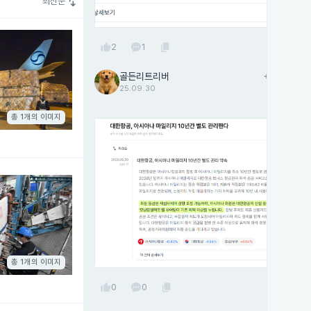
swap_vert
최신순
thumb_up
content_copy
2
1
골든리트리버
add
팔로우
25.09.30
총 1개의 이미지
총 1개의 이미지
thumb_up
content_copy
0
0