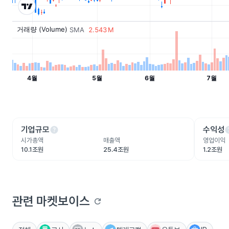
help
he
기업규모
수익성
시가총액
매출액
영업이익
10.1조원
25.4조원
1.2조원
관련 마켓보이스
refresh