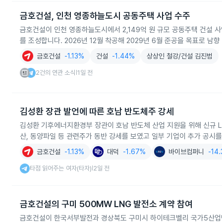
금호건설, 인천 영종하늘도시 공동주택 사업 수주
금호건설이 인천 영종하늘도시에서 2,149억 원 규모 공동주택 건설 
를 조성합니다. 2026년 12월 착공해 2029년 6월 준공을 목표로 남
금호건설
-1.13%
건설
-1.44%
상상인 철강/건설 김진범
2건의 연관 소식
1일 전
|
김성환 장관 발언에 따른 호남 반도체주 강세
김성환 기후에너지환경부 장관이 호남 반도체 산업 지원을 위해 신규 LN
산, 동양파일 등 관련주가 동반 강세를 보였고 일부 기업이 추가 공시를
금호건설
-1.13%
대덕
-1.67%
바이브컴퍼니
-14
타점 읽어주는 여자(타자)
2일 전
|
금호건설의 구미 500MW LNG 발전소 계약 참여
금호건설이 한국서부발전과 경상북도 구미시 하이테크벨리 국가5산업단