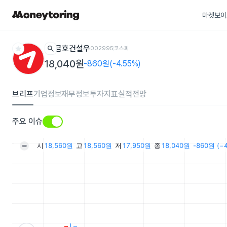
마켓보이
star
search
금호건설우
002995
코스피
18,040원
-860원(-4.55%)
브리프
기업정보
재무정보
투자지표
실적전망
주요 이슈