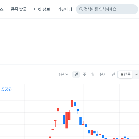
search
스
종목 발굴
마켓 정보
커뮤니티
검색어를 입력하세요
keyboard_arrow_down
1분
일
주
월
분기
년
캔들