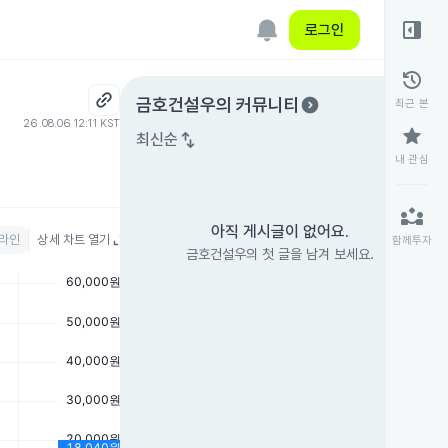
right_panel_open
로그인
history
expand_circle_right
금호건설우
의 커뮤니티
최근 본
26.08.06 12:11 KST
star
swap_vert
최신순
내 관심
partner_exchange
아직 게시글이 없어요.
라인
상세 차트 열기
함께투자
금호건설우의 첫 글을 남겨 보세요.