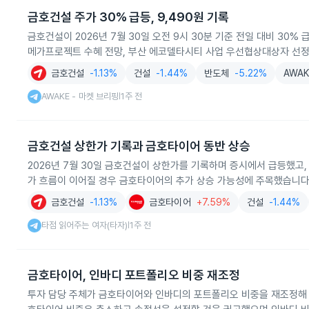
금호건설 주가 30% 급등, 9,490원 기록
금호건설이 2026년 7월 30일 오전 9시 30분 기준 전일 대비 30
메가프로젝트 수혜 전망, 부산 에코델타시티 사업 우선협상대상자 선
금호건설
-1.13%
건설
-1.44%
반도체
-5.22%
AWAK
AWAKE - 마켓 브리핑
1주 전
|
금호건설 상한가 기록과 금호타이어 동반 상승
2026년 7월 30일 금호건설이 상한가를 기록하며 증시에서 급등했고
가 흐름이 이어질 경우 금호타이어의 추가 상승 가능성에 주목했습니다
금호건설
-1.13%
금호타이어
+7.59%
건설
-1.44%
타점 읽어주는 여자(타자)
1주 전
|
금호타이어, 인바디 포트폴리오 비중 재조정
투자 담당 주체가 금호타이어와 인바디의 포트폴리오 비중을 재조정해