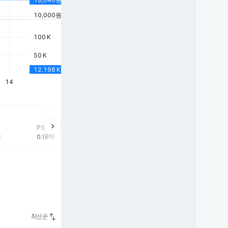
help
매매동향
chevron_right
PSR
외국인
기관
개
배
0.18배
-40주
0주
40
swap_vert
최신순