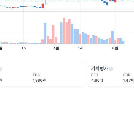
lp
help
가치평가
EPS
PER
PBR
원
1,986원
4.86배
1.47