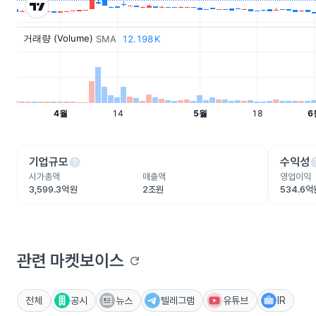
help
he
기업규모
수익성
시가총액
매출액
영업이익
3,599.3억원
2조원
534.6억
관련 마켓보이스
refresh
전체
공시
뉴스
텔레그램
유튜브
IR