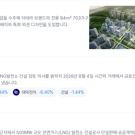
사업을 수주해 아테라 브랜드의 전용 84㎡ 703가구
향 배치와 특화 외관 디자인을 도입합니다.
G발전소 건설 검토 의사를 밝히자 2026년 8월 4일 시간외 거래에서 금호건
 냈습니다.
.34%
대덕전자
-6.40%
건설
-1.44%
지에서 500MW 규모 천연가스(LNG) 발전소 건설공사 단일판매·공급계약