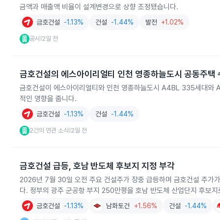
금액과 매출액 비율이 설계변경으로 상향 조정됐습니다.
금호건설
-1.13%
건설
-1.44%
발전
+1.02%
공시
2일 전
|
금호건설의 에스아이리얼티 인천 영종하늘도시 공동주택 
금호건설이 에스아이리얼티와 인천 영종하늘도시 A4BL 335세대와 A
적인 영향을 줍니다.
금호건설
-1.13%
건설
-1.44%
2건의 연관 소식
2일 전
|
금호건설 급등, 호남 반도체 후보지 지정 부각
2026년 7월 30일 오전 주요 건설주가 장중 급등하며 금호건설 주가
다. 정부의 광주 군공항 부지 250만평을 호남 반도체 산업단지 후보
금호건설
-1.13%
남화토건
+1.56%
건설
-1.44%