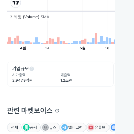
help
he
기업규모
수익성
시가총액
매출액
영업이익
2,947.9억원
1.2조원
719.3억
관련 마켓보이스
refresh
전체
공시
뉴스
텔레그램
유튜브
IR