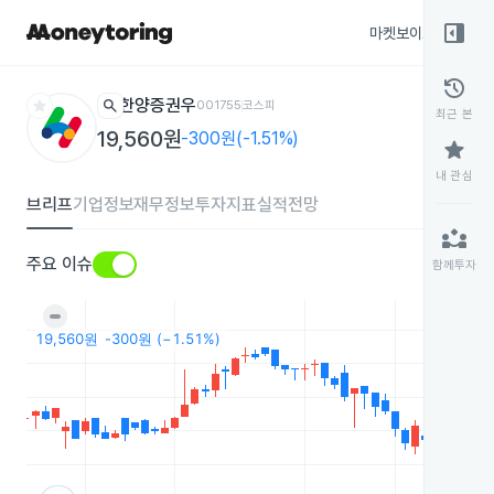
right_panel_open
마켓보이스
종목
history
star
search
한양증권우
001755
코스피
최근 본
19,560원
-300원(-1.51%)
star
내 관심
브리프
기업정보
재무정보
투자지표
실적전망
partner_exchange
주요 이슈
함께투자