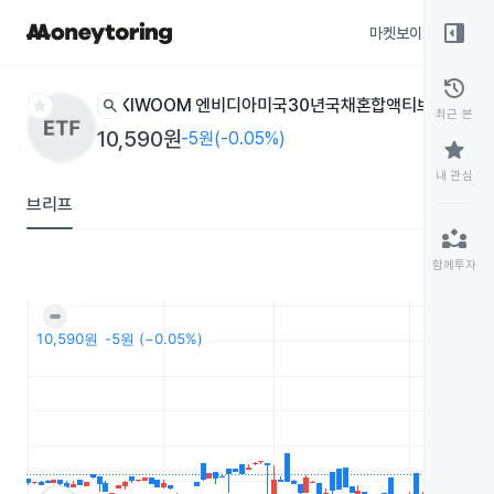
right_panel_open
마켓보이스
종목
history
star
search
KIWOOM 엔비디아미국30년국채혼합액티브(H)
0015
최근 본
10,590원
-5원(-0.05%)
star
내 관심
브리프
partner_exchange
함께투자