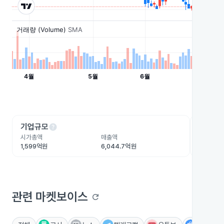
help
he
기업규모
수익성
시가총액
매출액
영업이익
1,599억원
6,044.7억원
84.6억원
관련 마켓보이스
refresh