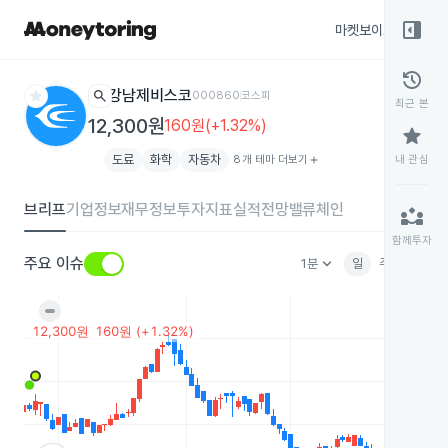
right_panel_open
마켓보이스
종목
history
star
search
강남제비스코
000860
코스피
최근 본
12,300원
160원(+1.32%)
star
도료
화학
자동차
8개 테마 더보기
add
내 관심
브리프
기업정보
재무정보
투자지표
실적전망
밸류체인
partner_exchange
함께투자
keyboard_arrow_down
주요 이슈
1분
일
주
월
분