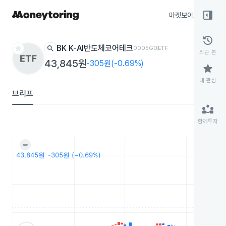
right_panel_open
마켓보이스
종목
history
star
search
IBK K-AI반도체코어테크
0005G0
ETF
최근 본
43,845원
-305원(-0.69%)
star
내 관심
브리프
partner_exchange
함께투자