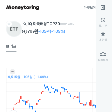
right_panel_open
마켓보이스
종목
history
star
search
1Q 미국배당TOP30
0004G0
ETF
최근 본
9,515원
-105원(-1.09%)
star
내 관심
브리프
partner_exchange
함께투자