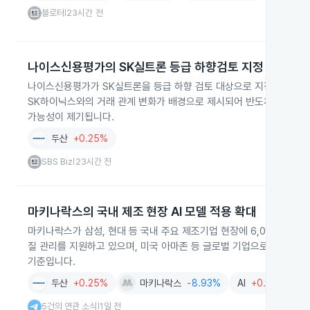
블로터
23시간 전
|
나이스신용평가의 SK실트론 등급 하향검토 지정
나이스신용평가가 SK실트론을 등급 하향 검토 대상으로 지정했습니다. 
SK하이닉스와의 거래 관계 변화가 배경으로 제시되어 반도체와 재료 
가능성이 제기됩니다.
두산
+0.25%
SBS Biz
23시간 전
|
마키나락스의 국내 제조 현장 AI 모델 적용 확대
마키나락스가 삼성, 현대 등 국내 주요 제조기업 현장에 6,000개 이
질 관리를 지원하고 있으며, 미국 아마존 등 글로벌 기업으로부터 기술력
기준입니다.
두산
+0.25%
마키나락스
-8.93%
AI
+0.01%
클
5건의 연관 소식
1일 전
|