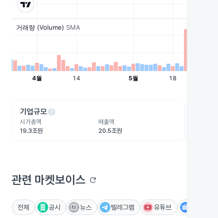
help
he
기업규모
수익성
시가총액
매출액
영업이익
19.3조원
20.5조원
1.2조원
관련 마켓보이스
refresh
전체
공시
뉴스
텔레그램
유튜브
IR