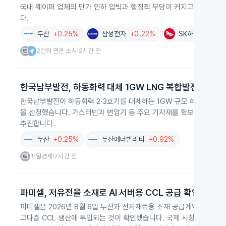
국내 웨이퍼 업체의 단가 인하 압박과 행정적 부담이 커지고, 두산은 
다.
두산
+0.25%
삼성전자
+0.22%
SK하이닉스
-4
2건의 연관 소식
2시간 전
|
한국남부발전, 하동화력 대체 1GW LNG 복합발전 건설
한국남부발전이 하동화력 2·3호기를 대체하는 1GW 규모 하동복합 
을 선정했습니다. 가스터빈과 변압기 등 주요 기자재를 확보하고 2027년
추진합니다.
두산
+0.25%
두산에너빌리티
+0.92%
매일경제
7시간 전
|
파미셀, 저유전율 소재로 AI 서버용 CCL 공급 확인
파미셀은 2026년 8월 6일 두산과 전자재료용 소재 공급계약을 체결해
고다층 CCL 생산에 투입되는 것이 확인됐습니다. 국제 시장의 CCL 수