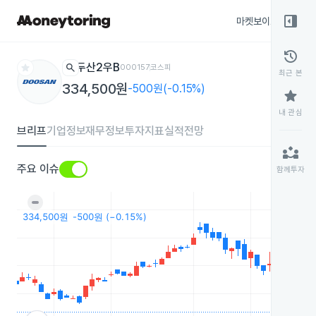
right_panel_open
마켓보이스
종목
history
star
search
두산2우B
000157
코스피
최근 본
334,500원
-500원(-0.15%)
star
내 관심
브리프
기업정보
재무정보
투자지표
실적전망
partner_exchange
주요 이슈
함께투자