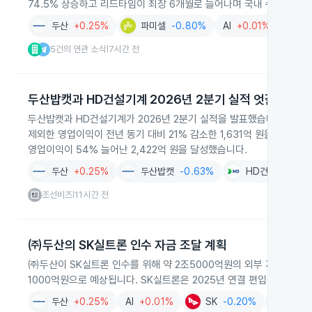
74.5% 상승하고 리드타임이 최장 6개월로 늘어나며 국내 수혜 가능
두산
+0.25%
파미셀
-0.80%
AI
+0.01%
반도
5건의 연관 소식
7시간 전
|
두산밥캣과 HD건설기계 2026년 2분기 실적 엇갈림
두산밥캣과 HD건설기계가 2026년 2분기 실적을 발표했습니다. 두산
제외한 영업이익이 전년 동기 대비 21% 감소한 1,631억 원을 기록
영업이익이 54% 늘어난 2,422억 원을 달성했습니다.
두산
+0.25%
두산밥캣
-0.63%
HD건설기계
-2
조선비즈
11시간 전
|
㈜두산의 SK실트론 인수 자금 조달 계획
㈜두산이 SK실트론 인수를 위해 약 2조5000억원의 외부 자금을 조
1000억원으로 예상됩니다. SK실트론은 2025년 연결 편입될 예정입
두산
+0.25%
AI
+0.01%
SK
-0.20%
금융
-0