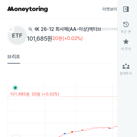
right_panel_open
마켓보이스
종목
history
star
search
HK 26-12 회사채(AA-이상)액티브
0000Y0
ETF
최근 본
101,685원
20원(+0.02%)
star
내 관심
브리프
partner_exchange
함께투자