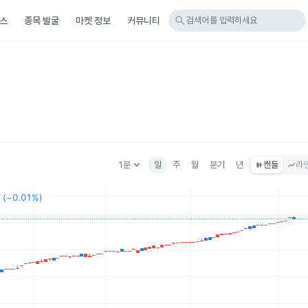
search
스
종목 발굴
마켓 정보
커뮤니티
검색어를 입력하세요
keyboard_arrow_down
1분
일
주
월
분기
년
캔들
라