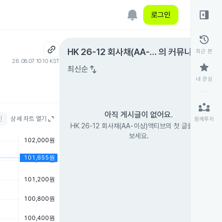
right_panel_open
로그인
history
expand_circle_right
HK 26-12 회사채(AA-이
의 커뮤니티
최근 본
26.08.07 10:10 KST
상)액티브
star
swap_vert
최신순
내 관심
partner_exchange
아직 게시글이 없어요.
인
상세 차트 열기
함께투자
HK 26-12 회사채(AA-이상)액티브의 첫 글을 남겨
보세요.