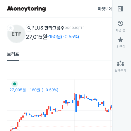
right_panel_open
마켓보이스
종목
history
star
search
PLUS 한화그룹주
0000J0
ETF
최근 본
27,015원
-150원(-0.55%)
star
내 관심
브리프
partner_exchange
함께투자